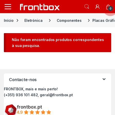
Open
0
Início
Eletrónica
Componentes
Placas Gráf
Não foram encontrados produtos correspondentes
à sua pesquisa.
Contacte-nos
FRONTBOX, mais e mais perto!
(+351) 936 101 482, geral@frontbox.pt
frontbox.pt
4.9