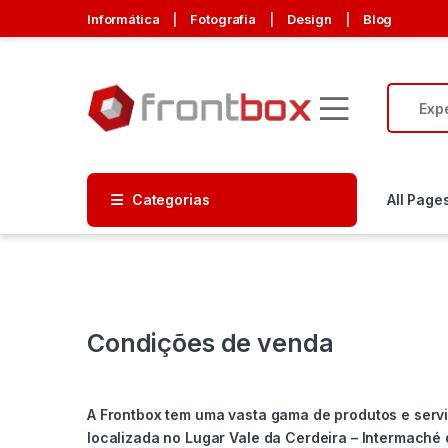
Ir para Navegação
Ir para o Conteúdo
Informática
Fotografia
Design
Blog
Procurar
Open
Categorias
All Page
Condições de venda
A Frontbox tem uma vasta gama de produtos e serviç
localizada no Lugar Vale da Cerdeira – Intermaché 