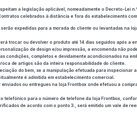
peitam a legislação aplicável, nomeadamente o Decreto-Lei n.º
 Contratos celebrados à distância e fora do estabelecimento com
serão expedidas para a morada do cliente ou levantadas na lo
poderá trocar ou devolver o produto até 14 dias seguidos após a
personalização de design e/ou impressão, a encomenda não pode
tas condições, completos e devidamente acondicionados na emba
roca de artigos são da inteira responsabilidade do cliente.
eciação do bem, se a manipulação efetuada para inspecionar a 
itualmente é admitida em estabelecimento comercial.
r enviados ou entregues na loja Frontbox onde efetuou a compr
 telefónico para o número de telefone da loja Frontbox, confo
ificados de acordo com o ponto 3., será emitido um vale de re