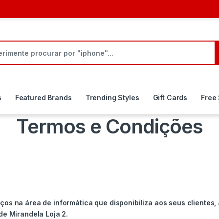
 por:
s
Featured Brands
Trending Styles
Gift Cards
Free
Termos e Condições
os na área de informática que disponibiliza aos seus clientes, 
de Mirandela Loja 2.