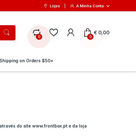
Lojas
A Minha Conta
My Account
€
0,00
0
0
 Shipping on Orders $50+
através do site www.frontbox.pt e da loja