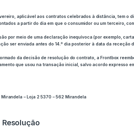
ereiro, aplicável aos contratos celebrados à distância, tem o d
contados a partir do dia em que o consumidor ou um terceiro, co
ão por meio de uma declaração inequívoca (por exemplo, carta e
ão ser enviada antes do 14.º dia posterior à data da receção d
nformado da decisão de resolução do contrato, a Frontbox ree
ento que usou na transação inicial, salvo acordo expresso em
 Mirandela – Loja 2 5370 – 562 Mirandela
e Resolução