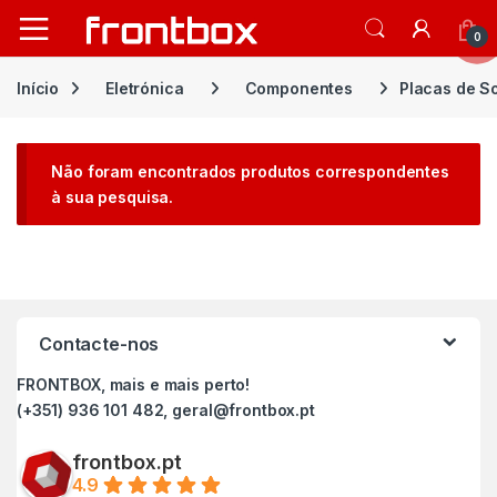
Open
0
Início
Eletrónica
Componentes
Placas de S
Não foram encontrados produtos correspondentes
à sua pesquisa.
Contacte-nos
FRONTBOX, mais e mais perto!
(+351) 936 101 482, geral@frontbox.pt
frontbox.pt
4.9